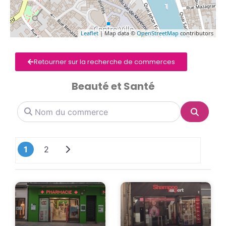
Leaflet
| Map data ©
OpenStreetMap
contributors
Retourner sur la recherche de commerces
Beauté et Santé
Nom du commerce
Search
Older posts
1
2