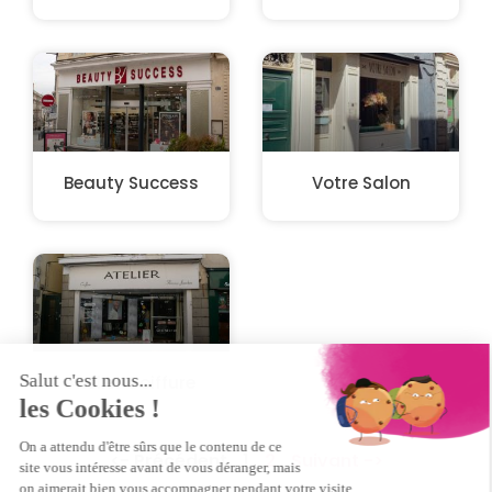
Beauty Success
Votre Salon
Atelier Coiffure
<- Précédent
1
2
Suivant ->