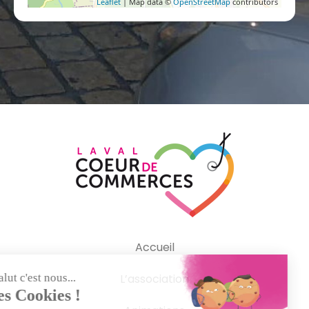
Leaflet
| Map data ©
OpenStreetMap
contributors
Accueil
L’association