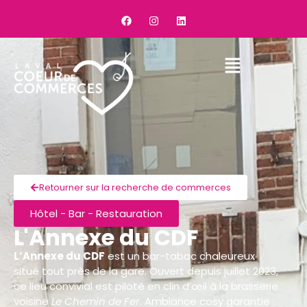
Retourner sur la recherche de commerces
Hôtel - Bar - Restauration
L'Annexe du CDF
L’Annexe du CDF
est un bar-tabac chaleureux
situé tout près de la gare. Ouvert depuis juillet 2023,
ce lieu convivial est piloté en clin d’œil à la brasserie
voisine
Le Chemin de Fer
. Ambiance cosy garantie :