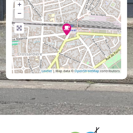
+
−
Leaflet
| Map data ©
OpenStreetMap
contributors