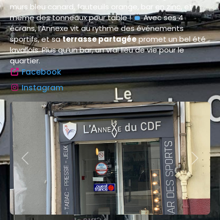
murs bleu canard, fauteuils orange, bar en zinc, et
même des tonneaux pour table !
Avec ses 4
écrans, l’Annexe vit au rythme des événements
sportifs, et sa
terrasse partagée
promet un bel été
lavallois. Plus qu’un bar, un vrai lieu de vie pour le
quartier.
Facebook
Instagram
Previous
Next