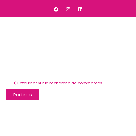
Retourner sur la recherche de commerces
Parkings
Parking Gare Sud - 398
places