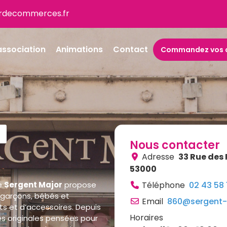
rdecommerces.fr
association
Animations
Contact
Commandez vos c
Nous contacter
Adresse
33 Rue des
53000
ue
Sergent Major
propose
Téléphone
02 43 58 
, garçons, bébés et
Email
860
@
sergent-
ts et d’accessoires. Depuis
Horaires
es originales pensées pour