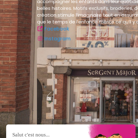
accompagner les enfants dans leur quotidie
belles histoires. Motifs exclusifs, broderies,
création stimule l’imaginaire tout en assura
que le temps de l’enfance mérite ce qu’il y 
Facebook
Instagram
Previous