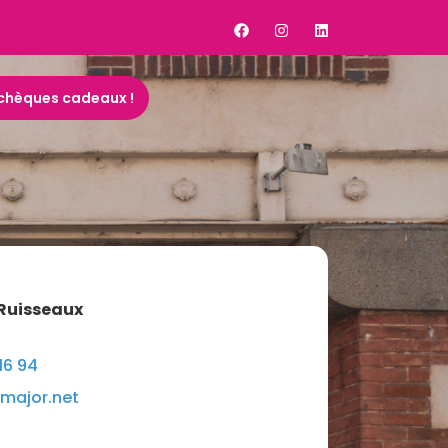
hèques cadeaux !
 Ruisseaux
16 94
major.net