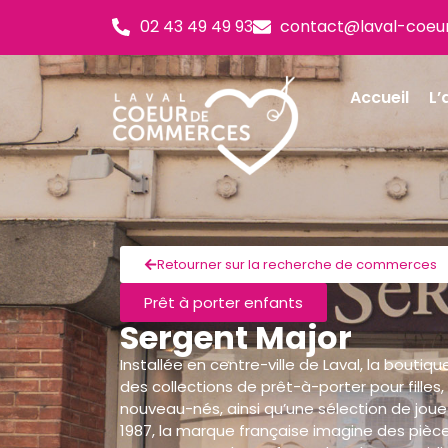
02 43 49 49 93
contact@laval-coeu
Accueil
L’
Retourner sur la recherche de commerces
Prêt à porter enfants
Sergent Major
Installée en centre-ville de Laval, la boutiq
des collections de prêt-à-porter pour filles
nouveau-nés, ainsi qu’une sélection de joue
1987, la marque française imagine des pièc