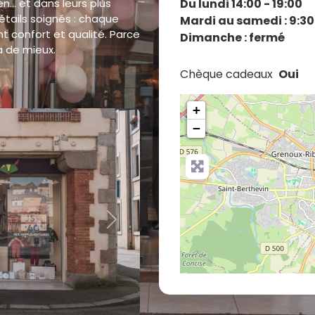
n… et dans leurs plus
Du lundi 14:00 - 19:00
 détails soignés : chaque
Mardi au samedi : 9:30
nt confort et qualité. Parce
Dimanche : fermé
a de mieux.
Chèque cadeaux
Oui
+
−
Next